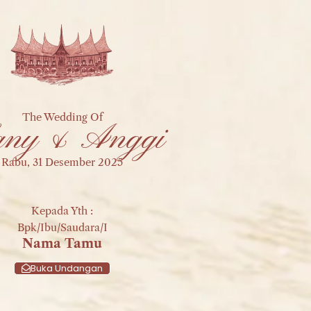
The Wedding Of
ny & Anggi
Rabu, 31 Desember 2025
Wedding Of
& Anggi
Kepada Yth :
Bpk/Ibu/Saudara/i
 Desember 2025
Nama Tamu
Buka Undangan