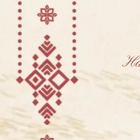
Ha
The 
Hany 
Rabu, 31